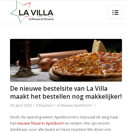
De nieuwe bestelsite van La Villa
maakt het bestellen nog makkelijker!
30 april 2020
/
0 Reacties
/
in
Nieuws Apeldoorn
/
Sinds de opening weten Apeldoorners massaal de weg naar
het
nieuwe filiaal in Apeldoorn
te vinden. We zijn enorm
dankbaar voor alle leuke en lieve reacties! We doen ons