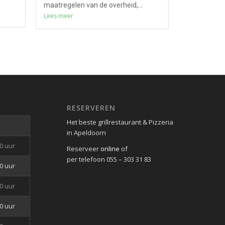
maatregelen van de overheid,...
Lees meer
RESERVEREN
Het beste grillrestaurant & Pizzeria
in Apeldoorn
00 uur
Reserveer
online
of
per telefoon 055 – 303 31 83
00 uur
00 uur
00 uur