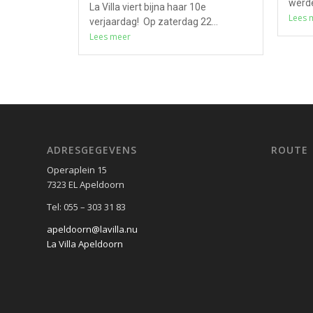
werde
La Villa viert bijna haar 10e
Lees 
verjaardag! Op zaterdag 22...
Lees meer
ADRESGEGEVENS
ROUTE
Operaplein 15
7323 EL Apeldoorn
Tel: 055 – 303 31 83
apeldoorn@lavilla.nu
La Villa Apeldoorn